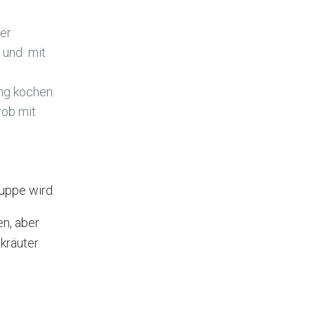
ter
 und mit
ng kochen.
rob mit
uppe wird.
en, aber
kräuter