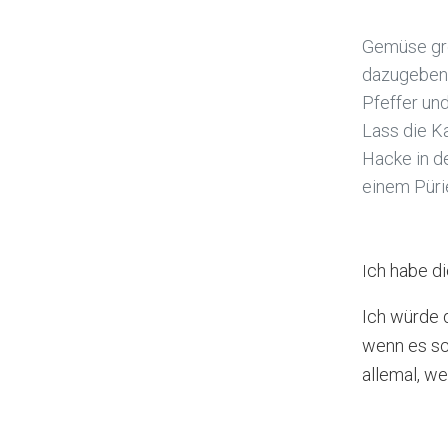
Gemüse gro
dazugeben.
Pfeffer un
Lass die K
Hacke in d
einem Püri
ch habe di
I
Ich würde 
wenn es sc
allemal, we