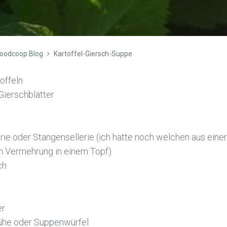
oodcoop Blog
Kartoffel-Giersch-Suppe
offeln
Gierschblätter
rie oder Stangensellerie (ich hatte noch welchen aus einer
n Vermehrung in einem Topf)
ch
er
he oder Suppenwürfel