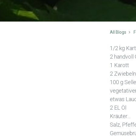
All Blogs
F
1/2 kg Kart
2 handvoll 
1 Karott
2 Zwiebeln
100 g Selle
vegetative
etwas Lau
2 EL Öl
Kräuter…
Salz, Pfeff
Gemüsebrü