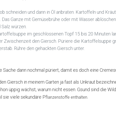
b schneiden und dann in Öl anbraten. Kartoffeln und Kräu
 Das Ganze mit Gemüsebrühe oder mit Wasser ablöschen
d Salz würzen.
artoffelsuppe im geschlossenen Topf 15 bis 20 Minuten la
er Zwischenzeit den Giersch. Püriere die Kartoffelsuppe g
erstab. Rühre den gehackten Giersch unter.
e Sache dann nochmal püriert, damit es doch eine Cremes
den Giersch in meinem Garten ja fast als Unkraut bezeichn
hon üppig wächst, warum nicht essen. Gsund sind die Wild
il sie viele sekundäre Pf
lanzenstoffe enthalten.