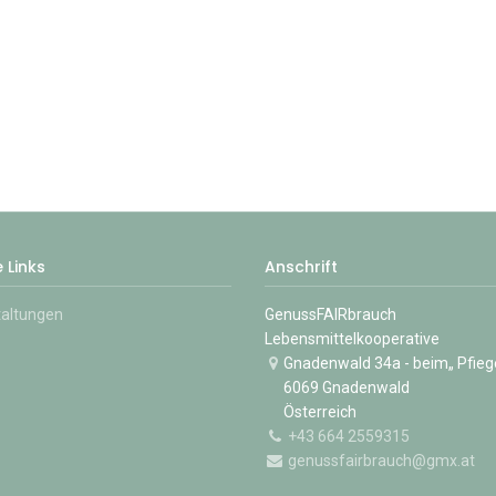
 Links
Anschrift
taltungen
GenussFAIRbrauch
Lebensmittelkooperative
Gnadenwald 34a - beim„ Pfieg
6069 Gnadenwald
Österreich
+43 664 2559315
genussfairbrauch@gmx.at